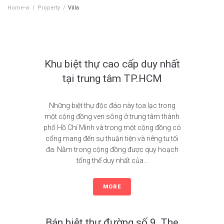
Home-vi
/
Property
/
Villa
Property Type:
Villa
Khu biệt thự cao cấp duy nhất
tại trung tâm TP.HCM
Những biệt thự độc đáo này tọa lạc trong
một cộng đồng ven sông ở trung tâm thành
phố Hồ Chí Minh và trong một cộng đồng có
cổng mang đến sự thuận tiện và riêng tư tối
đa. Nằm trong cộng đồng được quy hoạch
tổng thể duy nhất của...
MORE
Bán biệt thự đường số 9, The