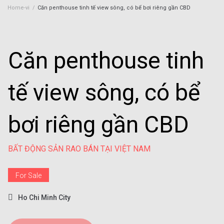
Home-vi
/
Căn penthouse tinh tế view sông, có bể bơi riêng gần CBD
Căn penthouse tinh
tế view sông, có bể
bơi riêng gần CBD
BẤT ĐỘNG SẢN RAO BÁN TẠI VIỆT NAM
For Sale
Ho Chi Minh City