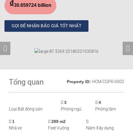
₫
30.659724 billion
GỌI ĐỂ NHẬN BÁO GIÁ TỐT NHẤT
Tổng quan
Property ID:
HCM-CGPR-0002
3
4
Loại Bất động sản
Phòng ngủ
Phòng tắm
1
289 m2
Nhà xe
Feet Vuông
Năm Xây dựng