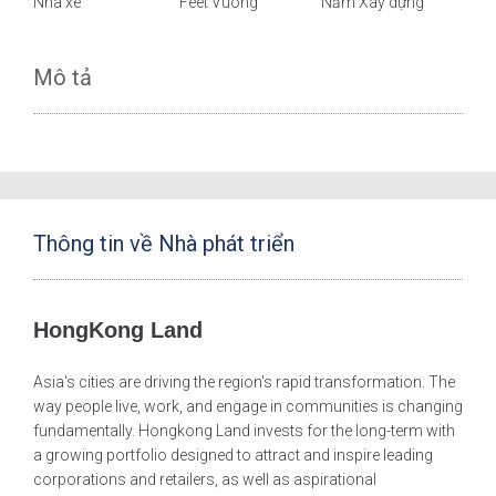
Nhà xe
Feet Vuông
Năm Xây dựng
Mô tả
Thông tin về Nhà phát triển
HongKong Land
Asia's cities are driving the region's rapid transformation. The
way people live, work, and engage in communities is changing
fundamentally. Hongkong Land invests for the long-term with
a growing portfolio designed to attract and inspire leading
corporations and retailers, as well as aspirational