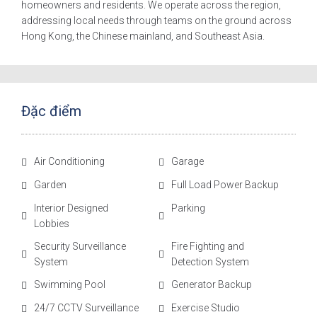
homeowners and residents. We operate across the region,
addressing local needs through teams on the ground across
Hong Kong, the Chinese mainland, and Southeast Asia.
Đặc điểm
Air Conditioning
Garage
Garden
Full Load Power Backup
Interior Designed
Parking
Lobbies
Security Surveillance
Fire Fighting and
System
Detection System
Swimming Pool
Generator Backup
24/7 CCTV Surveillance
Exercise Studio