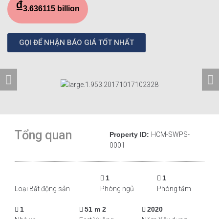
₫
3.636115 billion
GỌI ĐỂ NHẬN BÁO GIÁ TỐT NHẤT
Tổng quan
Property ID:
HCM-SWPS-
0001
1
1
Loại Bất động sản
Phòng ngủ
Phòng tắm
1
51 m 2
2020