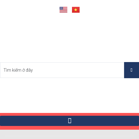
Tìm Bất Động Sản Tốt Nhất Việt Nam