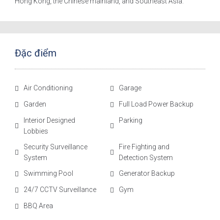
Hong Kong, the Chinese mainland, and Southeast Asia.
Đặc điểm
Air Conditioning
Garage
Garden
Full Load Power Backup
Interior Designed
Parking
Lobbies
Security Surveillance
Fire Fighting and
System
Detection System
Swimming Pool
Generator Backup
24/7 CCTV Surveillance
Gym
BBQ Area