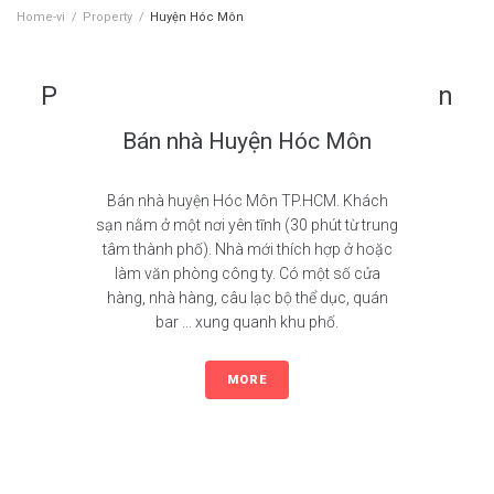
Home-vi
/
Property
/
Huyện Hóc Môn
Property Location:
Huyện Hóc Môn
Bán nhà Huyện Hóc Môn
Bán nhà huyện Hóc Môn TP.HCM. Khách
sạn nằm ở một nơi yên tĩnh (30 phút từ trung
tâm thành phố). Nhà mới thích hợp ở hoặc
làm văn phòng công ty. Có một số cửa
hàng, nhà hàng, câu lạc bộ thể dục, quán
bar ... xung quanh khu phố.
MORE