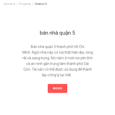
Home-vi
/
Property
/
District 5
Property Location:
District 5
bán nhà quận 5
Bán nhà quận 5 thành phố Hồ Chí
Minh. Ngôi nhà này có nội thất hiện đại, rộng
rãi và sang trọng. Nó nằm ở một nơi yên tĩnh
và an ninh gần trung tâm thành phố Sài
Gòn. Tài sản có thể được sử dụng để thành
lập công ty tại Việt...
MORE