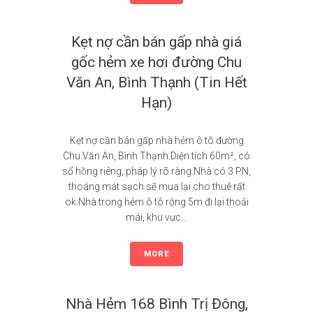
Kẹt nợ cần bán gấp nhà giá
gốc hẻm xe hơi đường Chu
Văn An, Bình Thạnh (Tin Hết
Hạn)
Kẹt nợ cần bán gấp nhà hẻm ô tô đường
Chu Văn An, Bình Thạnh.Diện tích 60m², có
sổ hồng riêng, pháp lý rõ ràng.Nhà có 3 PN,
thoáng mát sạch sẽ mua lại cho thuê rất
ok.Nhà trong hẻm ô tô rộng 5m đi lại thoải
mái, khu vực...
MORE
Nhà Hẻm 168 Bình Trị Đông,