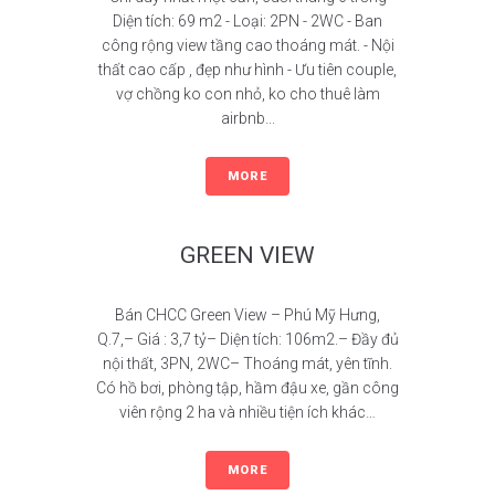
Diện tích: 69 m2 - Loại: 2PN - 2WC - Ban
công rộng view tầng cao thoáng mát. - Nội
thất cao cấp , đẹp như hình - Ưu tiên couple,
vợ chồng ko con nhỏ, ko cho thuê làm
airbnb...
MORE
GREEN VIEW
Bán CHCC Green View – Phú Mỹ Hưng,
Q.7,– Giá : 3,7 tỷ– Diện tích: 106m2.– Đầy đủ
nội thất, 3PN, 2WC– Thoáng mát, yên tĩnh.
Có hồ bơi, phòng tập, hầm đậu xe, gần công
viên rộng 2 ha và nhiều tiện ích khác…
MORE