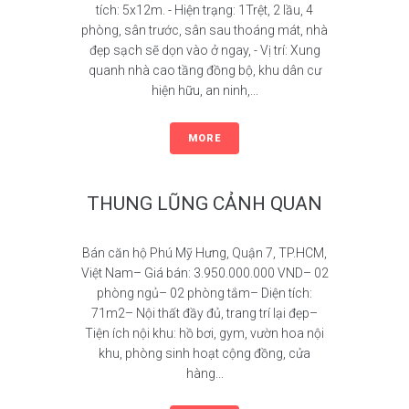
tích: 5x12m. - Hiện trạng: 1Trệt, 2 lầu, 4
phòng, sân trước, sân sau thoáng mát, nhà
đẹp sạch sẽ dọn vào ở ngay, - Vị trí: Xung
quanh nhà cao tầng đồng bộ, khu dân cư
hiện hữu, an ninh,...
MORE
THUNG LŨNG CẢNH QUAN
Bán căn hộ Phú Mỹ Hưng, Quận 7, TP.HCM,
Việt Nam– Giá bán: 3.950.000.000 VND– 02
phòng ngủ– 02 phòng tắm– Diện tích:
71m2– Nội thất đầy đủ, trang trí lại đẹp–
Tiện ích nội khu: hồ bơi, gym, vườn hoa nội
khu, phòng sinh hoạt cộng đồng, cửa
hàng...