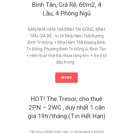
Bình Tân, Giá Rẻ, 60m2, 4
Lầu, 4 Phòng Ngủ
BÁN NHÀ HẺM 168 BÌNH TRỊ ĐÔNG, BÌNH
TÂN, GIÁ RẺ - Vị Trí Nhà Hẻm 168 Đường
Bình Trị Đông: + Nhà Hẻm 168 Đường Bình
Trị Đông, Phường Bình Trị Đông A, Bình Tân.
+ Hẻm trướ nhà trải nhựa rộng 6m. + Xe ô tô
đậu trong...
MORE
HOT! The Tresor, cho thuê
2PN – 2WC , duy nhất 1 căn
giá 19tr/tháng (Tin Hết Hạn)
Chỉ duy nhất một căn, cuối tháng 6 trống