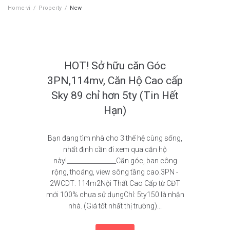
Home-vi
/
Property
/
New
New or Used Property:
New
HOT! Sở hữu căn Góc
3PN,114mv, Căn Hộ Cao cấp
Sky 89 chỉ hơn 5ty (Tin Hết
Hạn)
Bạn đang tìm nhà cho 3 thế hệ cùng sống,
nhất định cần đi xem qua căn hộ
này!________________Căn góc, ban công
rộng, thoáng, view sông tầng cao.3PN -
2WCDT: 114m2Nội Thất Cao Cấp từ CĐT
mới 100% chưa sử dụngChỉ: 5ty150 là nhận
nhà. (Giá tốt nhất thị trường)...