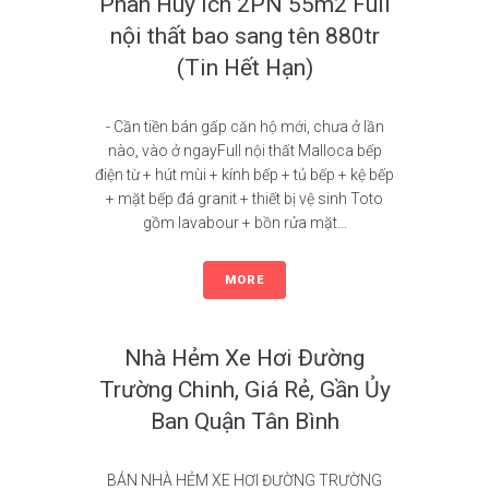
Phan Huy Ích 2PN 55m2 Full
nội thất bao sang tên 880tr
(Tin Hết Hạn)
- Cần tiền bán gấp căn hộ mới, chưa ở lần
nào, vào ở ngayFull nội thất Malloca bếp
điện từ + hút mùi + kính bếp + tủ bếp + kệ bếp
+ mặt bếp đá granit + thiết bị vệ sinh Toto
gồm lavabour + bồn rửa mặt...
MORE
Nhà Hẻm Xe Hơi Đường
Trường Chinh, Giá Rẻ, Gần Ủy
Ban Quận Tân Bình
BÁN NHÀ HẺM XE HƠI ĐƯỜNG TRƯỜNG