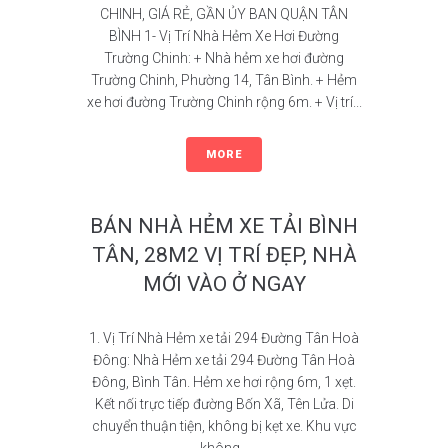
CHINH, GIÁ RẺ, GẦN ỦY BAN QUẬN TÂN
BÌNH 1- Vị Trí Nhà Hẻm Xe Hơi Đường
Trường Chinh: + Nhà hẻm xe hơi đường
Trường Chinh, Phường 14, Tân Bình. + Hẻm
xe hơi đường Trường Chinh rộng 6m. + Vị trí...
MORE
BÁN NHÀ HẺM XE TẢI BÌNH
TÂN, 28M2 VỊ TRÍ ĐẸP, NHÀ
MỚI VÀO Ở NGAY
1. Vị Trí Nhà Hẻm xe tải 294 Đường Tân Hoà
Đông: Nhà Hẻm xe tải 294 Đường Tân Hoà
Đông, Bình Tân. Hẻm xe hơi rộng 6m, 1 xẹt.
Kết nối trực tiếp đường Bốn Xã, Tên Lửa. Di
chuyển thuận tiện, không bị kẹt xe. Khu vực