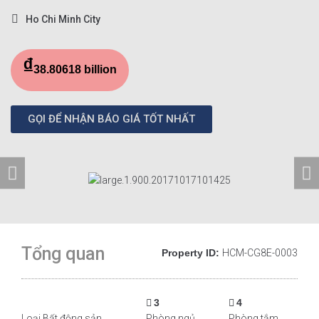
Ho Chi Minh City
₫
38.80618 billion
GỌI ĐỂ NHẬN BÁO GIÁ TỐT NHẤT
Tổng quan
Property ID:
HCM-CG8E-0003
3
4
Loại Bất động sản
Phòng ngủ
Phòng tắm