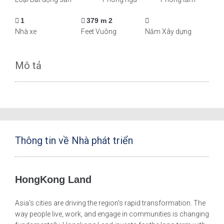
1
379 m 2
Nhà xe
Feet Vuông
Năm Xây dựng
Mô tả
Thông tin về Nhà phát triển
HongKong Land
Asia's cities are driving the region's rapid transformation. The
way people live, work, and engage in communities is changing