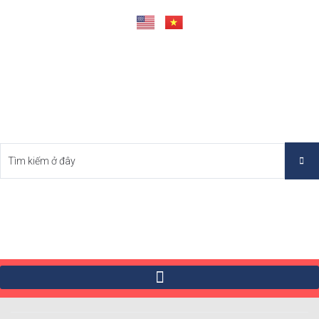
Tìm Bất Động Sản Tốt Nhất Việt Nam