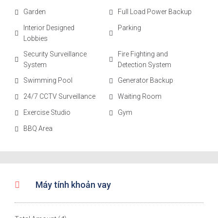
Garden
Full Load Power Backup
Interior Designed
Parking
Lobbies
Security Surveillance
Fire Fighting and
System
Detection System
Swimming Pool
Generator Backup
24/7 CCTV Surveillance
Waiting Room
Exercise Studio
Gym
BBQ Area
Máy tính khoản vay