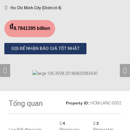
Ho Chi Minh City (District 4)
₫
8.7841395 billion
GỌI ĐỂ NHẬN BÁO GIÁ TỐT NHẤT
Tổng quan
Property ID:
HCM-LANC-0002
4
3
Loại Bất động sản
Phòng ngủ
Phòng tắm