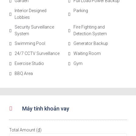
Garden
Full Load Power Backup
Interior Designed
Parking
Lobbies
Security Surveillance
Fire Fighting and
System
Detection System
Swimming Pool
Generator Backup
24/7 CCTV Surveillance
Waiting Room
Exercise Studio
Gym
BBQ Area
Máy tính khoản vay
Total Amount (₫)