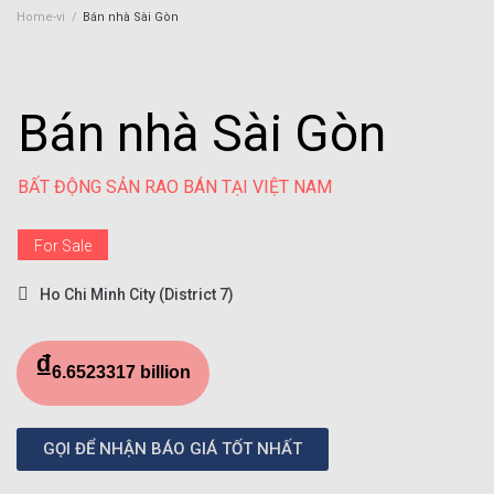
Home-vi
/
Bán nhà Sài Gòn
Bán nhà Sài Gòn
BẤT ĐỘNG SẢN RAO BÁN TẠI VIỆT NAM
For Sale
Ho Chi Minh City (District 7)
₫
6.6523317 billion
GỌI ĐỂ NHẬN BÁO GIÁ TỐT NHẤT