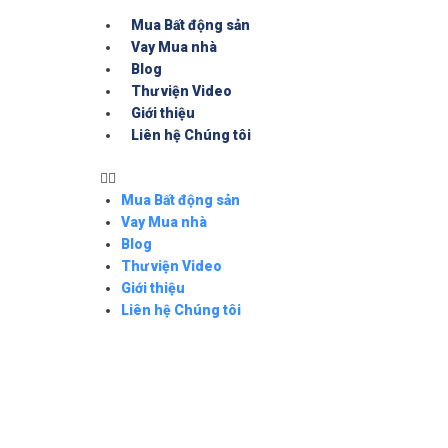
Skip
Mua Bất động sản
to
Vay Mua nhà
content
Blog
Thư viện Video
Giới thiệu
Liên hệ Chúng tôi
Mua Bất động sản
Vay Mua nhà
Blog
Thư viện Video
Giới thiệu
Liên hệ Chúng tôi
+84 865006488