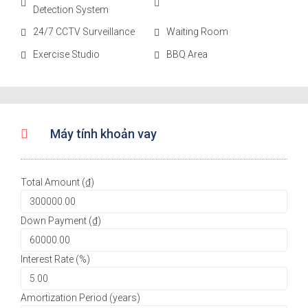
Detection System
24/7 CCTV Surveillance
Waiting Room
Exercise Studio
BBQ Area
Máy tính khoản vay
Total Amount (₫)
Down Payment (₫)
Interest Rate (%)
Amortization Period (years)