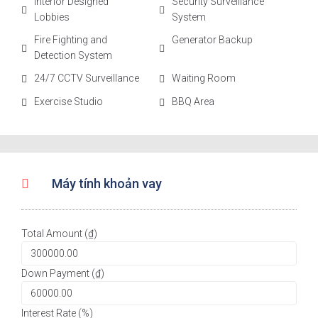
Interior Designed
Security Surveillance
Lobbies
System
Fire Fighting and
Generator Backup
Detection System
24/7 CCTV Surveillance
Waiting Room
Exercise Studio
BBQ Area
Máy tính khoản vay
Total Amount (₫)
Down Payment (₫)
Interest Rate (%)