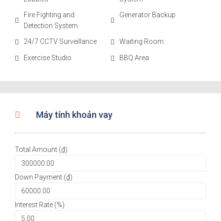
Fire Fighting and
Generator Backup
Detection System
24/7 CCTV Surveillance
Waiting Room
Exercise Studio
BBQ Area
Máy tính khoản vay
Total Amount (₫)
Down Payment (₫)
Interest Rate (%)