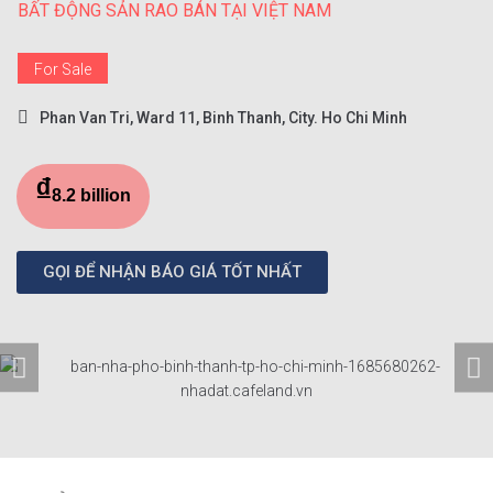
BẤT ĐỘNG SẢN RAO BÁN TẠI VIỆT NAM
For Sale
Phan Van Tri, Ward 11, Binh Thanh, City. Ho Chi Minh
₫
8.2 billion
GỌI ĐỂ NHẬN BÁO GIÁ TỐT NHẤT