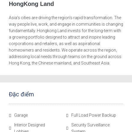
HongKong Land
Asia's cities are driving the region's rapid transformation. The
way people live, work, and engage in communities is changing
fundamentally. Hongkong Land invests for the long-term with
a growing portfolio designed to attract and inspire leading
corporations and retailers, as well as aspirational
homeowners and residents. We operate across the region,
addressing local needs through teams on the ground across
Hong Kong, the Chinese mainland, and Southeast Asia.
Đặc điểm
Garage
Full Load Power Backup
Interior Designed
Security Surveillance
Lobbies
System